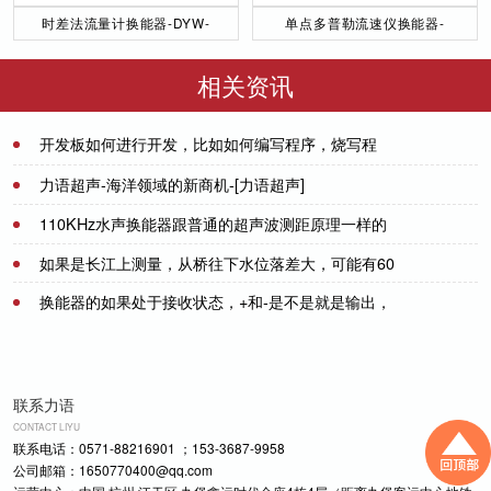
时差法流量计换能器-DYW-
单点多普勒流速仪换能器-
50／200-NA
DYW-1M-01F
相关资讯
开发板如何进行开发，比如如何编写程序，烧写程
序，有没有例程提供，能让我们尽快完成开发，有没
2021-07-20
力语超声-海洋领域的新商机-[力语超声]
有使用说明
110KHz水声换能器跟普通的超声波测距原理一样的
2022-09-14
吗？
如果是长江上测量，从桥往下水位落差大，可能有60
2021-07-20
米，用超声波测量如何？
换能器的如果处于接收状态，+和-是不是就是输出，
2021-07-20
这时候不用给它供电驱动吗？
2021-07-08
联系力语
CONTACT LIYU
联系电话：0571-88216901 ；153-3687-9958
公司邮箱：1650770400@qq.com