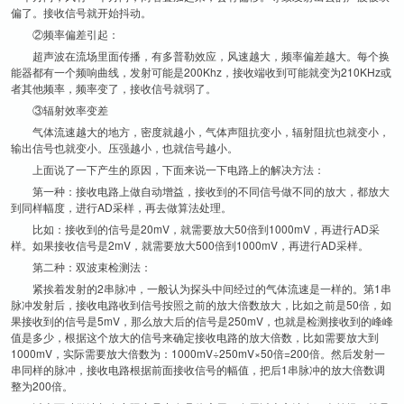
偏了。接收信号就开始抖动。
②频率偏差引起：
超声波在流场里面传播，有多普勒效应，风速越大，频率偏差越大。每个换
能器都有一个频响曲线，发射可能是200Khz，接收端收到可能就变为210KHz或
者其他频率，频率变了，接收信号就弱了。
③辐射效率变差
气体流速越大的地方，密度就越小，气体声阻抗变小，辐射阻抗也就变小，
输出信号也就变小。压强越小，也就信号越小。
上面说了一下产生的原因，下面来说一下电路上的解决方法：
第一种：接收电路上做自动增益，接收到的不同信号做不同的放大，都放大
到同样幅度，进行AD采样，再去做算法处理。
比如：接收到的信号是20mV，就需要放大50倍到1000mV，再进行AD采
样。如果接收信号是2mV，就需要放大500倍到1000mV，再进行AD采样。
第二种：双波束检测法：
紧挨着发射的2串脉冲，一般认为探头中间经过的气体流速是一样的。第1串
脉冲发射后，接收电路收到信号按照之前的放大倍数放大，比如之前是50倍，如
果接收到的信号是5mV，那么放大后的信号是250mV，也就是检测接收到的峰峰
值是多少，根据这个放大的信号来确定接收电路的放大倍数，比如需要放大到
1000mV，实际需要放大倍数为：1000mV÷250mV×50倍=200倍。然后发射一
串同样的脉冲，接收电路根据前面接收信号的幅值，把后1串脉冲的放大倍数调
整为200倍。