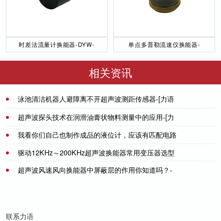
时差法流量计换能器-DYW-
单点多普勒流速仪换能器-
50／200-NA
DYW-1M-01F
相关资讯
泳池清洁机器人避障离不开超声波测距传感器-[力语
超声]
2022-09-22
超声波探头技术在润滑油膏状物料测量中的应用-[力
语超声]
我看你们自己也制作成品的液位计，应该有匹配电路
2024-07-17
设计的经验吧！
驱动12KHz～200KHz超声波换能器常用变压器选型
2021-07-08
资料-[力语超声]
超声波风速风向换能器中屏蔽层的作用你知道吗？-
2024-02-05
[力语超声]
2022-06-29
联系力语