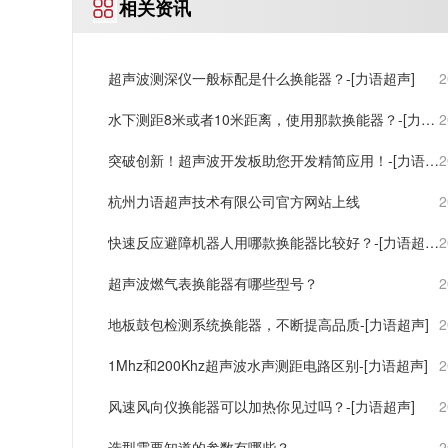
相关资讯
超声波测深仪一般标配是什么换能器？-[力语超声]
2
水下测距8米或者10米距离，使用那款换能器？-[力语
2
超声]
突破创新！超声波开发板助您开发精简应用！-[力语超
2
声]
杭州力语超声技术有限公司官方网站上线
2
快速反应避障机器人用哪款换能器比较好？-[力语超
2
声]
超声波燃气表换能器有哪些型号？
2
地板鼓包检测系统换能器，不断提高品质-[力语超声]
2
1Mhz和200Khz超声波水声测距电路区别-[力语超声]
2
风速风向仪换能器可以加热你见过吗？-[力语超声]
2
选型需要知道的参数有哪些？
2