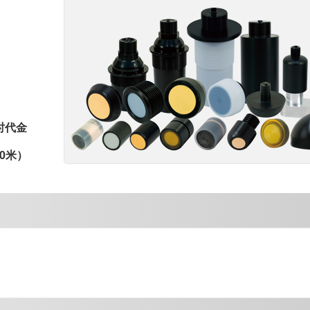
时代金
0米）