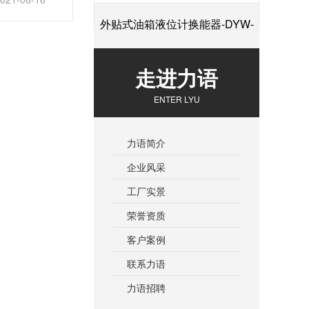
外贴式油箱液位计换能器-DYW-
+
2M-01F
走进力语
ENTER LYU
力语简介
企业风采
工厂实景
荣誉资质
客户案例
联系力语
力语招聘