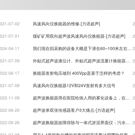
021-07-02
风速风向仪换能器的维修-[力语超声]
2
021-07-01
煤矿矿用双向超声波风速风向仪换能器-[力语超声]
2
024-04-11
我们现在拟采购的设备大概是下潜在60~100米左右
2
的，不知道咱们传感器的防水深度能达到多少？
021-07-09
外贴式超声波液位计、外贴式超声波流量计换能器选
2
用那款？-[力语超声]
022-06-17
换能器发射电压做到 400Vpp是基于怎样的考虑？
2
021-07-08
风速风向仪换能器12V和24V发射有多大信号
2
022-11-09
超声波换能器用在医院给病人用的雾化设备上，在这
2
种工作条件下，换能器寿命会不会衰减？
022-06-20
超声波单双张传感器客户3大痛点-[力语超声]
2
022-09-26
超声波换能器故障排除与一体式淤泥界面仪：污水处
2
理的创新解决方案-[力语超声]
021-07-08
用在1-4号巴歇尔槽的超声波明渠流量计用哪款超声波
2