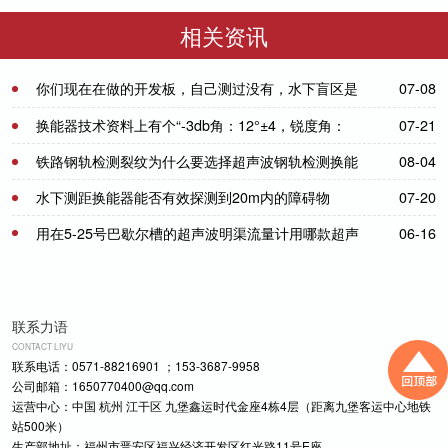
50／200-NA
DYW-1M-01F
相关资讯
你们现在在做的开发板，自己测过没有，水下盲区是
07-08
多少，测量距离是多少？
换能器技术资料上有个“-3db角：12°±4，锐度角：
07-21
17°±4”代表啥意思。
铁路钢轨检测裂纹为什么要选择超声波钢轨检测换能
08-04
器-[力语超声]
水下测距换能器能否有效探测到20m内的障碍物
07-20
用在5-25号巴歇尔槽的超声波明渠流量计用哪款超声
06-16
波换能器-[力语超声]
联系力语
CONTACT LIYU
联系电话：0571-88216901 ；153-3687-9958
公司邮箱：1650770400@qq.com
运营中心：中国 杭州 江干区 九堡鑫运时代金座4栋4层（距离九堡客运中心地铁
站500米）
生产部地址：福州市晋安区福兴经济开发区红光路11号E座