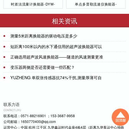
时差法流量计换能器-DYW-
单点多普勒流速仪换能器-
50／200-NA
DYW-1M-01F
相关资讯
测量5米距离换能器的驱动电压是多少
2021-09-28
短距离100米以内的水下通信用的超声波换能器可以
用哪款呢？-[力语超声]
正确选用超声波风速换能器——隧道的风速测量更准
2022-07-19
确[力语超声]
变压器两侧是否还需要做一些匹配？
2021-06-11
YUZHENG 单双张传感器抗74%干扰,测量厚薄可自
2021-07-21
动切换厂家直销
2021-07-29
联系力语
CONTACT LIYU
联系电话：0571-88216901 ；153-3687-9958
公司邮箱：1650770400@qq.com
运营中心：中国 杭州 江干区 九堡鑫运时代金座4栋4层（距离九堡客运中心地铁