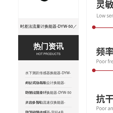
时差法流量计换能器-DYW-50／
+
200-NA
热门资讯
HOT PRODUCTS
水下测距传感器换能器-DYW-
40／200-NA...
外贴式油箱液位计换能器-
DYW-2M-01F...
时差法流量计换能器-DYW-50
／200-NA...
单点多普勒流速仪换能器-
DYW-1M-01F...
水下避障传感器-宇征4号...