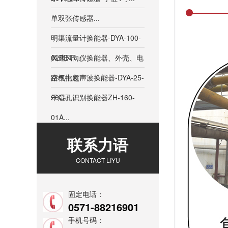
单双张传感器...
明渠流量计换能器-DYA-100-
02PE-F...
风速风向仪换能器、外壳、电
路板批发...
空气中超声波换能器-DYA-25-
20C...
干湿孔识别换能器ZH-160-
01A...
联系力语
CONTACT LIYU
固定电话：
0571-88216901
手机号码：