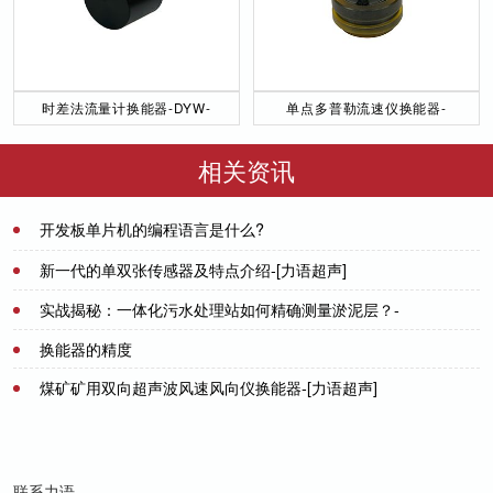
时差法流量计换能器-DYW-
单点多普勒流速仪换能器-
50／200-NA
DYW-1M-01F
相关资讯
开发板单片机的编程语言是什么?
2021-07-20
新一代的单双张传感器及特点介绍-[力语超声]
实战揭秘：一体化污水处理站如何精确测量淤泥层？-
2022-01-07
[力语超声]
换能器的精度
2024-11-14
煤矿矿用双向超声波风速风向仪换能器-[力语超声]
2021-07-08
2022-03-11
联系力语