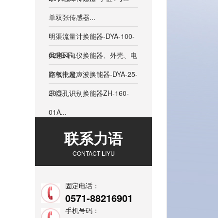
单双张传感器...
明渠流量计换能器-DYA-100-
02PE-F...
风速风向仪换能器、外壳、电
路板批发...
空气中超声波换能器-DYA-25-
20C...
干湿孔识别换能器ZH-160-
01A...
联系力语
CONTACT LIYU
固定电话：
0571-88216901
手机号码：