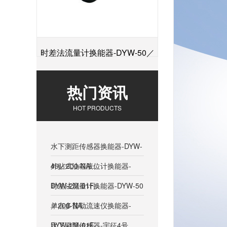
时差法流量计换能器-DYW-50／
+
200-NA
热门资讯
HOT PRODUCTS
水下测距传感器换能器-DYW-
40／200-NA...
外贴式油箱液位计换能器-
DYW-2M-01F...
时差法流量计换能器-DYW-50
／200-NA...
单点多普勒流速仪换能器-
DYW-1M-01F...
水下避障传感器-宇征4号...