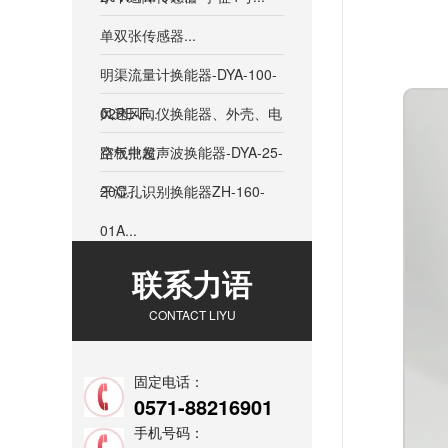
单双张传感器...
明渠流量计换能器-DYA-100-
02PE-F...
风速风向仪换能器、外壳、电
路板批发...
空气中超声波换能器-DYA-25-
20C...
干湿孔识别换能器ZH-160-
01A...
联系力语
CONTACT LIYU
固定电话：
0571-88216901
手机号码：