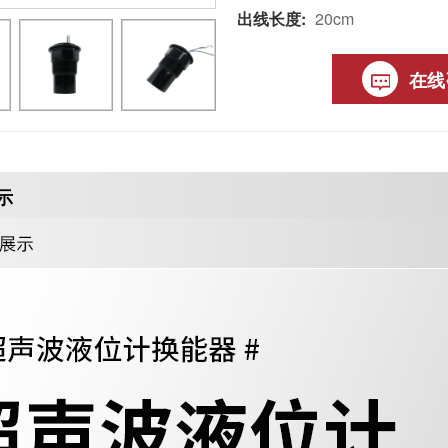
出线长度:
20cm
在线
示