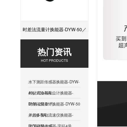
时差法流量计换能器-DYW-50／
+
200-NA
热门资讯
HOT PRODUCTS
水下测距传感器换能器-DYW-
40／200-NA...
外贴式油箱液位计换能器-
DYW-2M-01F...
时差法流量计换能器-DYW-50
／200-NA...
单点多普勒流速仪换能器-
DYW-1M-01F...
水下避障传感器-宇征4号...