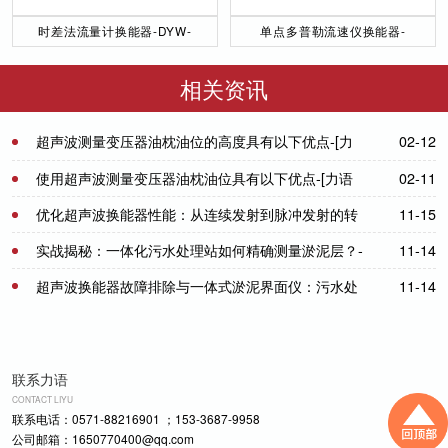
时差法流量计换能器-DYW-
单点多普勒流速仪换能器-
50／200-NA
DYW-1M-01F
相关资讯
超声波测量变压器油枕油位的高度具有以下优点-[力
02-12
语超声]
使用超声波测量变压器油枕油位具有以下优点-[力语
02-11
超声]
优化超声波换能器性能：从连续发射到脉冲发射的转
11-15
变-[力语超声]
实战揭秘：一体化污水处理站如何精确测量淤泥层？-
11-14
[力语超声]
超声波换能器故障排除与一体式淤泥界面仪：污水处
11-14
理的创新解决方案-[力语超声]
联系力语
CONTACT LIYU
联系电话：0571-88216901 ；153-3687-9958
公司邮箱：1650770400@qq.com